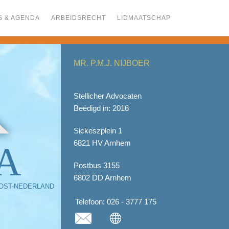
S & AGENDA
ARBEIDSRECHT
LIDMAATSCHAP
MR. P.M.J. NIJBOER
Stellicher Advocaten
Beëdigd in: 2016
Sickeszplein 1
6821 HV Arnhem
A
Postbus 3155
6802 DD Arnhem
OST-NEDERLAND
Telefoon:
026 - 3777 175