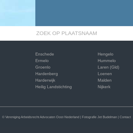
ZOEK OP PLAATSNAAM
Enschede
Hengelo
Ermelo
Hummelo
Groenlo
Laren (Gld)
Hardenberg
Loenen
Harderwijk
Malden
Heilig Landstichting
Nijkerk
© Vereniging Arbeidsrecht Advocaten Oost-Nederland | Fotografie
Jet Budelman
|
Contact