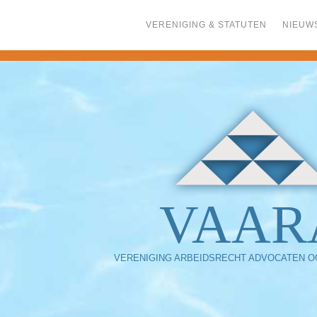
Skip
to
VERENIGING & STATUTEN
NIEUW
content
VAAR
VERENIGING ARBEIDSRECHT ADVOCATEN O