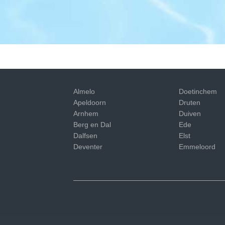
Almelo
Doetinchem
Apeldoorn
Druten
Arnhem
Duiven
Berg en Dal
Ede
Dalfsen
Elst
Deventer
Emmeloord