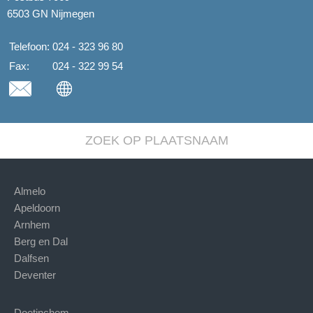
6503 GN Nijmegen
Telefoon:
024 - 323 96 80
Fax:
024 - 322 99 54
ZOEK OP PLAATSNAAM
Almelo
Apeldoorn
Arnhem
Berg en Dal
Dalfsen
Deventer
Doetinchem