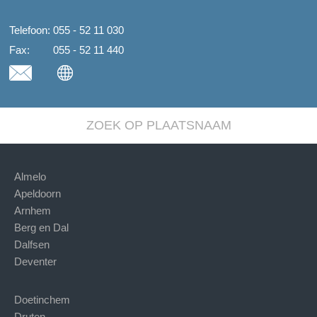
Telefoon:
055 - 52 11 030
Fax:
055 - 52 11 440
ZOEK OP PLAATSNAAM
Almelo
Apeldoorn
Arnhem
Berg en Dal
Dalfsen
Deventer
Doetinchem
Druten