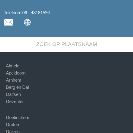
Telefoon:
06 - 48181594
ZOEK OP PLAATSNAAM
Almelo
Apeldoorn
Arnhem
Berg en Dal
Dalfsen
Deventer
Doetinchem
Druten
Duiven